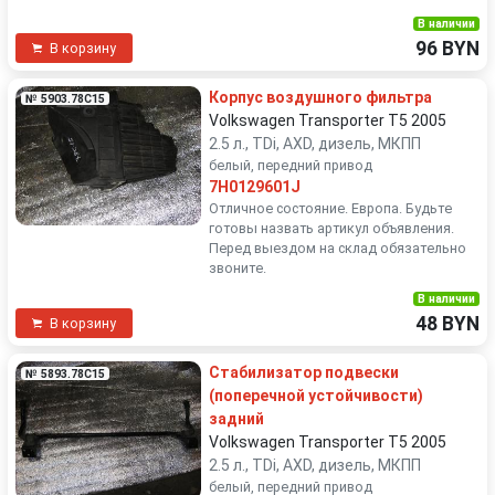
В наличии
96 BYN
В корзину
Корпус воздушного фильтра
№ 5903.78C15
Volkswagen Transporter T5 2005
2.5 л., TDi, AXD, дизель, МКПП
белый, передний привод
7H0129601J
Отличное состояние. Европа. Будьте
готовы назвать артикул объявления.
Перед выездом на склад обязательно
звоните.
В наличии
48 BYN
В корзину
Стабилизатор подвески
№ 5893.78C15
(поперечной устойчивости)
задний
Volkswagen Transporter T5 2005
2.5 л., TDi, AXD, дизель, МКПП
белый, передний привод