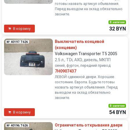
готовы назвать артикул объявления.
Перед выездом на склад обязательно
звоните.
В наличии
32 BYN
В корзину
Выключатель концевой
№ 40197.T626
(концевик)
Volkswagen Transporter T5 2005
2.5 л., TDi, AXD, дизель, МКПП
синий, фургон, передний привод
7H0907437
ЛЕВОЙ сдвижной двери. Хорошее
состояние. Европа. Будьте готовы
назвать артикул объявления. Перед
выездом на склад обязательно
звоните.
В наличии
54 BYN
В корзину
Ограничитель открывания двери
№ 40196.T626