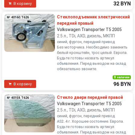
32 BYN
В корзину
Стеклоподъемник электрический
№ 40160.T626
передний правый
Volkswagen Transporter T5 2005
2.5 л., TDi, AXD, дизель, МКПП
синий, фургон, передний привод
Без моторчика. Необходимо заменить
белый кронштейн, трос целый. Европа.
Будьте готовы назвать артикул
объявления. Перед выездом на склад
обязательно звоните.
В наличии
96 BYN
В корзину
Стекло двери передней правой
№ 40158.T626
Volkswagen Transporter T5 2005
2.5 л., TDi, AXD, дизель, МКПП
синий, фургон, передний привод
AS2. 4 г. Хорошее состояние. Европа.
Будьте готовы назвать артикул
объявления. Перед выездом на склад