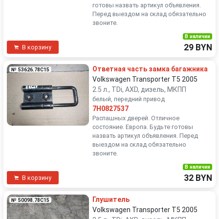
готовы назвать артикул объявления.
Перед выездом на склад обязательно
звоните.
В наличии
29 BYN
В корзину
Ответная часть замка багажника
№ 53626.78C15
Volkswagen Transporter T5 2005
2.5 л., TDi, AXD, дизель, МКПП
белый, передний привод
7H0827537
Распашных дверей. Отличное
состояние. Европа. Будьте готовы
назвать артикул объявления. Перед
выездом на склад обязательно
звоните.
В наличии
32 BYN
В корзину
Глушитель
№ 50098.78C15
Volkswagen Transporter T5 2005