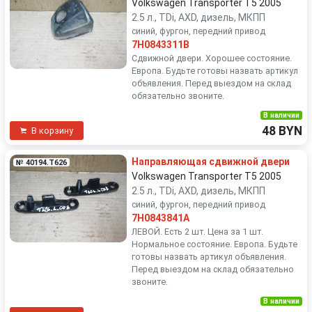
Volkswagen Transporter T5 2005
2.5 л., TDi, AXD, дизель, МКПП
синий, фургон, передний привод
7H0843311B
Сдвижной двери. Хорошее состояние.
Европа. Будьте готовы назвать артикул
объявления. Перед выездом на склад
обязательно звоните.
В наличии
48 BYN
В корзину
Направляющая сдвижной двери
№ 40194.T626
Volkswagen Transporter T5 2005
2.5 л., TDi, AXD, дизель, МКПП
синий, фургон, передний привод
7H0843841A
ЛЕВОЙ. Есть 2 шт. Цена за 1 шт.
Нормальное состояние. Европа. Будьте
готовы назвать артикул объявления.
Перед выездом на склад обязательно
звоните.
В наличии