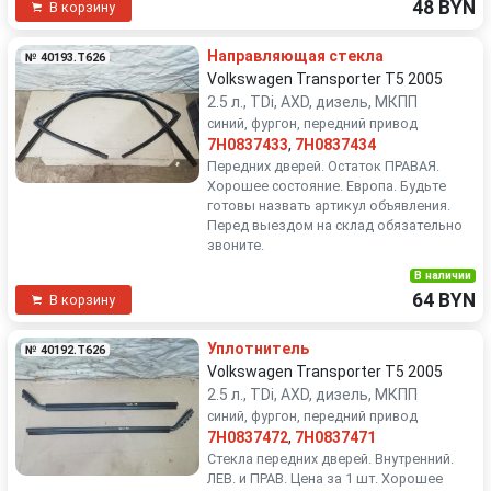
48 BYN
В корзину
Направляющая стекла
№ 40193.T626
Volkswagen Transporter T5 2005
2.5 л., TDi, AXD, дизель, МКПП
синий, фургон, передний привод
7H0837433
,
7H0837434
Передних дверей. Остаток ПРАВАЯ.
Хорошее состояние. Европа. Будьте
готовы назвать артикул объявления.
Перед выездом на склад обязательно
звоните.
В наличии
64 BYN
В корзину
Уплотнитель
№ 40192.T626
Volkswagen Transporter T5 2005
2.5 л., TDi, AXD, дизель, МКПП
синий, фургон, передний привод
7H0837472
,
7H0837471
Стекла передних дверей. Внутренний.
ЛЕВ. и ПРАВ. Цена за 1 шт. Хорошее