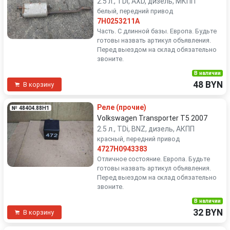
2.5 л., TDi, AXD, дизель, МКПП
белый, передний привод
7H0253211A
Часть. С длинной базы. Европа. Будьте
готовы назвать артикул объявления.
Перед выездом на склад обязательно
звоните.
В наличии
48 BYN
В корзину
Реле (прочие)
№ 48404.88H1
Volkswagen Transporter T5 2007
2.5 л., TDi, BNZ, дизель, АКПП
красный, передний привод
4727H0943383
Отличное состояние. Европа. Будьте
готовы назвать артикул объявления.
Перед выездом на склад обязательно
звоните.
В наличии
32 BYN
В корзину