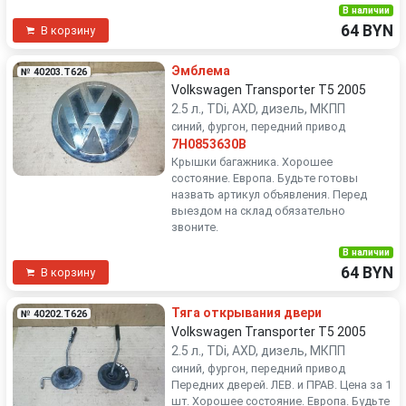
В наличии
64 BYN
В корзину
Эмблема
№ 40203.T626
Volkswagen Transporter T5 2005
2.5 л., TDi, AXD, дизель, МКПП
синий, фургон, передний привод
7H0853630B
Крышки багажника. Хорошее
состояние. Европа. Будьте готовы
назвать артикул объявления. Перед
выездом на склад обязательно
звоните.
В наличии
64 BYN
В корзину
Тяга открывания двери
№ 40202.T626
Volkswagen Transporter T5 2005
2.5 л., TDi, AXD, дизель, МКПП
синий, фургон, передний привод
Передних дверей. ЛЕВ. и ПРАВ. Цена за 1
шт. Хорошее состояние. Европа. Будьте