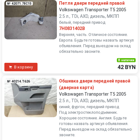
Петля двери передней правой
№ 42071.78C15
Volkswagen Transporter T5 2005
2.5 л., TDi, AXD, дизель, МКПП
белый, передний привод
7H0831402B
Верхняя, часть. Отличное состояние.
Европа. Будьте готовы назвать артикул
объявления. Перед выездом на склад
обязательно звоните.
В наличии
42 BYN
В корзину
Обшивка двери передней правой
№ 40214.T626
(дверная карта)
Volkswagen Transporter T5 2005
2.5 л., TDi, AXD, дизель, МКПП
синий, фургон, передний привод
Под электростеклоподъемник.
Хорошее состояние. Англия. Будьте
готовы назвать артикул объявления.
Перед выездом на склад обязательно
звоните.