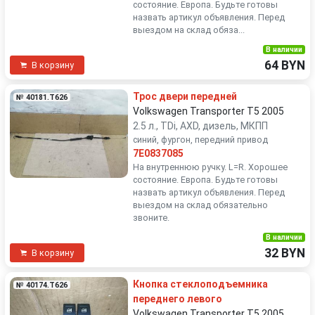
состояние. Европа. Будьте готовы
назвать артикул объявления. Перед
выездом на склад обяза...
В наличии
64 BYN
В корзину
Трос двери передней
№ 40181.T626
Volkswagen Transporter T5 2005
2.5 л., TDi, AXD, дизель, МКПП
синий, фургон, передний привод
7E0837085
На внутреннюю ручку. L=R. Хорошее
состояние. Европа. Будьте готовы
назвать артикул объявления. Перед
выездом на склад обязательно
звоните.
В наличии
32 BYN
В корзину
Кнопка стеклоподъемника
№ 40174.T626
переднего левого
Volkswagen Transporter T5 2005