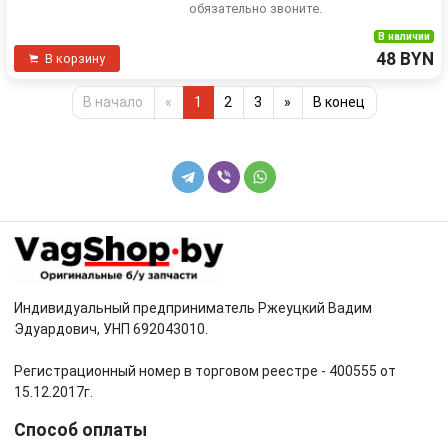
обязательно звоните.
В наличии
48 BYN
В корзину
В начало
«
1
2
3
»
В конец
Индивидуальный предприниматель Ржеуцкий Вадим
Эдуардович, УНП 692043010.
Регистрационный номер в торговом реестре - 400555 от
15.12.2017г.
Способ оплаты