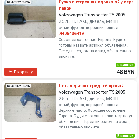
Ручка внутренняя сдвижной двери
№ 40172.T626
левой
Volkswagen Transporter T5 2005
2.5 л., TDi, AXD, дизель, МКПП
синий, фургон, передний привод
7H0843641A
Хорошее состояние. Европа. Будьте
готовы назвать артикул объявления.
Перед выездом на склад обязательно
звоните.
В наличии
48 BYN
В корзину
Петля двери передней правой
№ 40162.T626
Volkswagen Transporter T5 2005
2.5 л., TDi, AXD, дизель, МКПП
синий, фургон, передний привод
Верхняя, часть. Хорошее состояние.
Европа. Будьте готовы назвать артикул
объявления. Перед выездом на склад
обязательно звоните.
В наличии