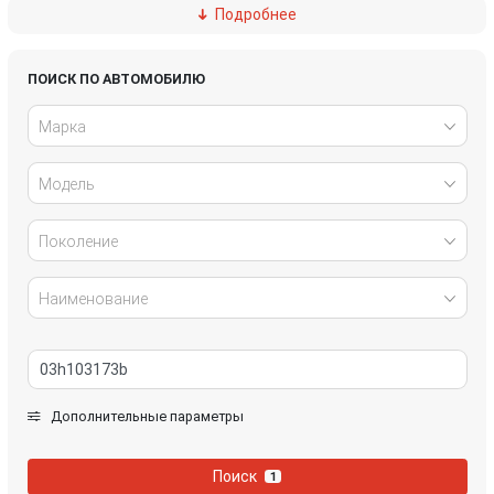
Подробнее
Nissan
Opel
Peugeot
Porsche
ПОИСК ПО АВТОМОБИЛЮ
Марка
Skoda
Smart
Модель
Volkswagen
Volvo
Поколение
Наименование
Дополнительные параметры
Поиск
1