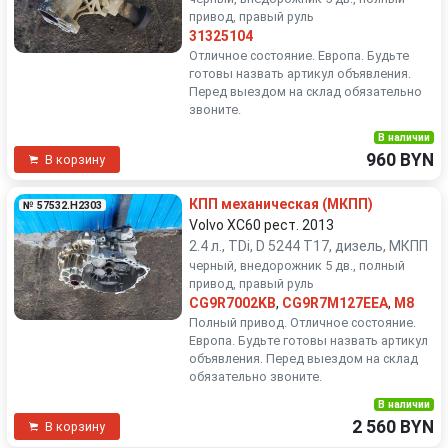
привод, правый руль
31325104
Отличное состояние. Европа. Будьте
готовы назвать артикул объявления.
Перед выездом на склад обязательно
звоните.
В наличии
960 BYN
В корзину
КПП механическая (МКПП)
№ 57532.H2303
Volvo XC60 рест. 2013
2.4 л., TDi, D 5244 T17, дизель, МКПП
черный, внедорожник 5 дв., полный
привод, правый руль
CG9R7002KB
,
CG9R7M127EEA
,
M8
Полный привод. Отличное состояние.
Европа. Будьте готовы назвать артикул
объявления. Перед выездом на склад
обязательно звоните.
В наличии
2 560 BYN
В корзину