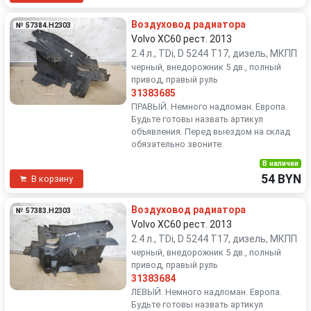
Воздуховод радиатора
№ 57384.H2303
Volvo XC60 рест. 2013
2.4 л., TDi, D 5244 T17, дизель, МКПП
черный, внедорожник 5 дв., полный
привод, правый руль
31383685
ПРАВЫЙ. Немного надломан. Европа.
Будьте готовы назвать артикул
объявления. Перед выездом на склад
обязательно звоните.
В наличии
54 BYN
В корзину
Воздуховод радиатора
№ 57383.H2303
Volvo XC60 рест. 2013
2.4 л., TDi, D 5244 T17, дизель, МКПП
черный, внедорожник 5 дв., полный
привод, правый руль
31383684
ЛЕВЫЙ. Немного надломан. Европа.
Будьте готовы назвать артикул