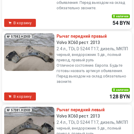
объявления. Перед выездом на склад
обязательно звоните.
В наличии
54 BYN
В корзину
Рычаг передний правый
№ 57382.H2303
Volvo XC60 рест. 2013
2.4 л., TDi, D 5244 T17, дизель, МКПП
черный, внедорожник 5 дв., полный
привод, правый руль
Отличное состояние. Европа. Будьте
готовы назвать артикул объявления.
Перед выездом на склад обязательно
звоните.
В наличии
128 BYN
В корзину
Рычаг передний левый
№ 57381.H2303
Volvo XC60 рест. 2013
2.4 л., TDi, D 5244 T17, дизель, МКПП
черный, внедорожник 5 дв., полный
привод, правый руль