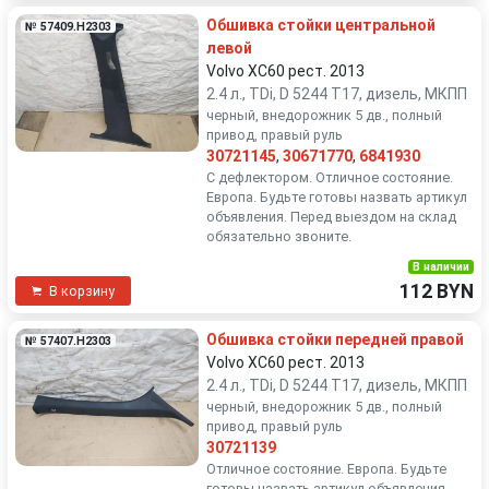
Обшивка стойки центральной
№ 57409.H2303
левой
Volvo XC60 рест. 2013
2.4 л., TDi, D 5244 T17, дизель, МКПП
черный, внедорожник 5 дв., полный
привод, правый руль
30721145
,
30671770
,
6841930
С дефлектором. Отличное состояние.
Европа. Будьте готовы назвать артикул
объявления. Перед выездом на склад
обязательно звоните.
В наличии
112 BYN
В корзину
Обшивка стойки передней правой
№ 57407.H2303
Volvo XC60 рест. 2013
2.4 л., TDi, D 5244 T17, дизель, МКПП
черный, внедорожник 5 дв., полный
привод, правый руль
30721139
Отличное состояние. Европа. Будьте
готовы назвать артикул объявления.