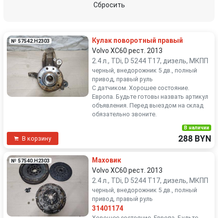
Сбросить
Кулак поворотный правый
№ 57542.H2303
Volvo XC60 рест. 2013
2.4 л., TDi, D 5244 T17, дизель, МКПП
черный, внедорожник 5 дв., полный
привод, правый руль
С датчиком. Хорошее состояние.
Европа. Будьте готовы назвать артикул
объявления. Перед выездом на склад
обязательно звоните.
В наличии
288 BYN
В корзину
Маховик
№ 57540.H2303
Volvo XC60 рест. 2013
2.4 л., TDi, D 5244 T17, дизель, МКПП
черный, внедорожник 5 дв., полный
привод, правый руль
31401174
Хорошее состояние. Европа. Будьте