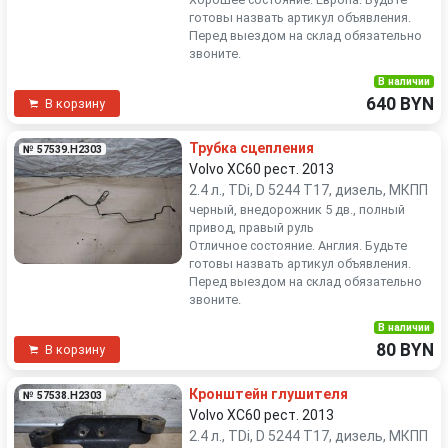
готовы назвать артикул объявления.
Перед выездом на склад обязательно
звоните.
В наличии
640 BYN
В корзину
Трубка сцепления
№ 57539.H2303
Volvo XC60 рест. 2013
2.4 л., TDi, D 5244 T17, дизель, МКПП
черный, внедорожник 5 дв., полный
привод, правый руль
Отличное состояние. Англия. Будьте
готовы назвать артикул объявления.
Перед выездом на склад обязательно
звоните.
В наличии
80 BYN
В корзину
Кронштейн глушителя
№ 57538.H2303
Volvo XC60 рест. 2013
2.4 л., TDi, D 5244 T17, дизель, МКПП