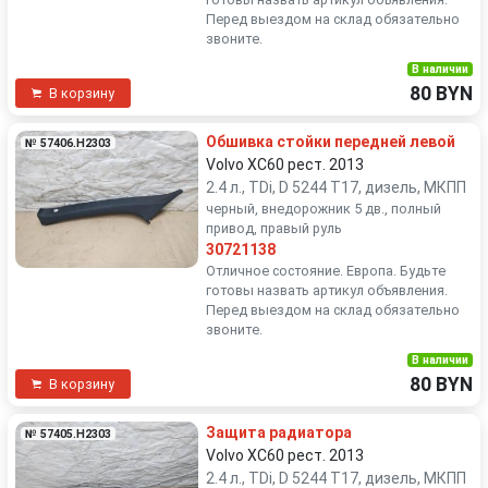
Перед выездом на склад обязательно
звоните.
В наличии
80 BYN
В корзину
Обшивка стойки передней левой
№ 57406.H2303
Volvo XC60 рест. 2013
2.4 л., TDi, D 5244 T17, дизель, МКПП
черный, внедорожник 5 дв., полный
привод, правый руль
30721138
Отличное состояние. Европа. Будьте
готовы назвать артикул объявления.
Перед выездом на склад обязательно
звоните.
В наличии
80 BYN
В корзину
Защита радиатора
№ 57405.H2303
Volvo XC60 рест. 2013
2.4 л., TDi, D 5244 T17, дизель, МКПП