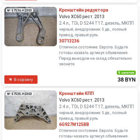
Кронштейн редуктора
№ 57536.H2303
Volvo XC60 рест. 2013
2.4 л., TDi, D 5244 T17, дизель, МКПП
черный, внедорожник 5 дв., полный
привод, правый руль
30713236
Отличное состояние. Европа. Будьте
готовы назвать артикул объявления.
Перед выездом на склад обязательно
звоните.
В наличии
38 BYN
В корзину
Кронштейн КПП
№ 57535.H2303
Volvo XC60 рест. 2013
2.4 л., TDi, D 5244 T17, дизель, МКПП
черный, внедорожник 5 дв., полный
привод, правый руль
6G927M125BB
Отличное состояние. Европа. Будьте
готовы назвать артикул объявления.