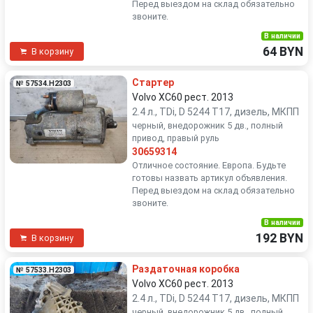
Перед выездом на склад обязательно
звоните.
В наличии
64 BYN
В корзину
Стартер
№ 57534.H2303
Volvo XC60 рест. 2013
2.4 л., TDi, D 5244 T17, дизель, МКПП
черный, внедорожник 5 дв., полный
привод, правый руль
30659314
Отличное состояние. Европа. Будьте
готовы назвать артикул объявления.
Перед выездом на склад обязательно
звоните.
В наличии
192 BYN
В корзину
Раздаточная коробка
№ 57533.H2303
Volvo XC60 рест. 2013
2.4 л., TDi, D 5244 T17, дизель, МКПП
черный, внедорожник 5 дв., полный