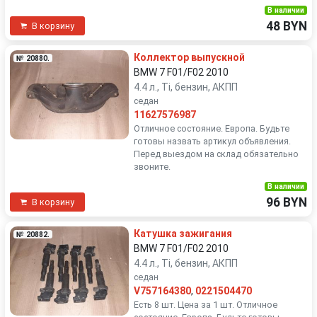
В наличии
48 BYN
В корзину
Коллектор выпускной
№ 20880.
BMW 7 F01/F02 2010
4.4 л., Ti, бензин, АКПП
седан
11627576987
Отличное состояние. Европа. Будьте
готовы назвать артикул объявления.
Перед выездом на склад обязательно
звоните.
В наличии
96 BYN
В корзину
Катушка зажигания
№ 20882.
BMW 7 F01/F02 2010
4.4 л., Ti, бензин, АКПП
седан
V757164380
,
0221504470
Есть 8 шт. Цена за 1 шт. Отличное