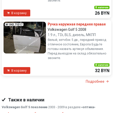
звоните.
В наличии
26 BYN
В корзину
Ручка наружная передняя правая
№ 843.71D17
Volkswagen Golf 5 2008
1.9 л., TDi, BLS, дизель, МКПП
белый, хетчбэк 5 дв., передний привод
отличное состояние, Европа Будьте
готовы назвать артикул объявления.
Перед выездом на склад обязательно
звоните.
В наличии
32 BYN
В корзину
Подробнее
Также в наличии
Volkswagen Golf 5 поколение
2003 - 2009 в разделе
«оптика
»