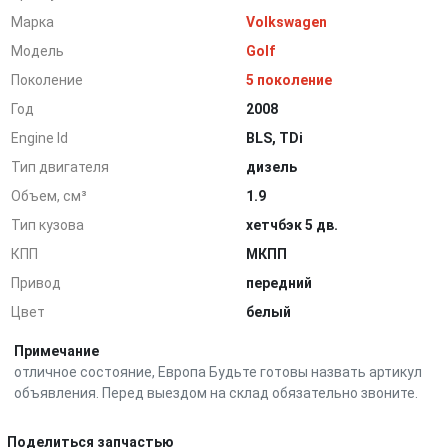
Марка
Volkswagen
Модель
Golf
Поколение
5 поколение
Год
2008
Engine Id
BLS, TDi
Тип двигателя
дизель
Объем, см³
1.9
Тип кузова
хетчбэк 5 дв.
КПП
МКПП
Привод
передний
Цвет
белый
Примечание
отличное состояние, Европа Будьте готовы назвать артикул
объявления. Перед выездом на склад обязательно звоните.
Поделиться запчастью