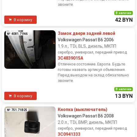
звоните.
В наличии
42 BYN
В корзину
Замок двери задней левой
№ 4081.71N6
Volkswagen Passat B6 2006
1.9 л., TDi, BLS, дизель, МКПП
серебро, универсал, передний привод
3C4839015A
Отличное состояние. Европа. Будьте
готовы назвать артикул объявления.
Перед выездом на склад обязательно
звоните.
В наличии
13 BYN
В корзину
Кнопка (выключатель)
№ 751.71B25
Volkswagen Passat B6 2008
2.0 л., TDi, BMP, дизель, МКПП
серебро, универсал, передний привод
3C0941333