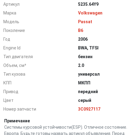
Артикул
5235.64Y9
Марка
Volkswagen
Модель
Passat
Поколение
B6
Год
2006
Engine Id
BWA, TFSI
Тип двигателя
бензин
Объем, см³
2.0
Тип кузова
универсал
КПП
МКПП
Привод
передний
Цвет
серый
Номер запчасти
3C0927117
Примечание
Системы курсовой устойчивости(ESP). Отличное состояние.
Европа. Будьте готовы назвать артикул объявления. Перед