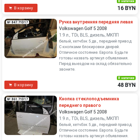
В наличии
16 BYN
В корзину
Ручка внутренняя передняя левая
№ 847.71D17
Volkswagen Golf 5 2008
1.9 л., TDi, BLS, дизель, МКПП
белый, хетчбэк 5 дв., передний привод
С кнопками блокировки дверей.
Отличное состояние. Европа. Будьте
готовы назвать артикул объявления.
Перед выездом на склад обязательно
звоните.
В наличии
48 BYN
В корзину
Кнопка стеклоподъемника
№ 861.71D17
переднего правого
Volkswagen Golf 5 2008
1.9 л., TDi, BLS, дизель, МКПП
белый, хетчбэк 5 дв., передний привод
Отличное состояние. Европа. Будьте
готовы назвать артикул объявления.