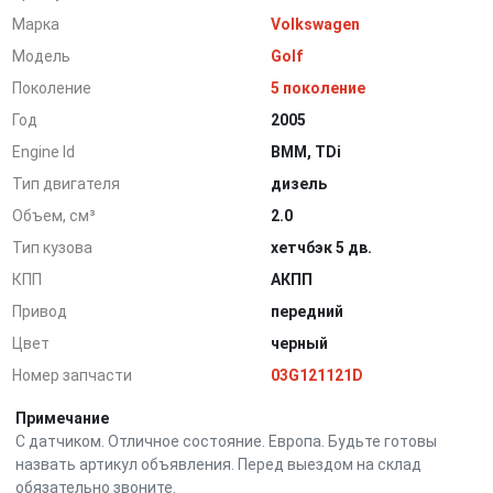
Марка
Volkswagen
Модель
Golf
Поколение
5 поколение
Год
2005
Engine Id
BMM, TDi
Тип двигателя
дизель
Объем, см³
2.0
Тип кузова
хетчбэк 5 дв.
КПП
АКПП
Привод
передний
Цвет
черный
Номер запчасти
03G121121D
Примечание
С датчиком. Отличное состояние. Европа. Будьте готовы
назвать артикул объявления. Перед выездом на склад
обязательно звоните.