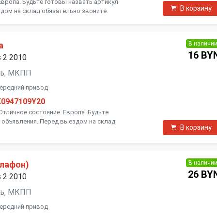
 Европа. Будьте готовы назвать артикул
В корзину
дом на склад обязательно звоните.
В наличи
а
16 BY
s 2 2010
зель, МКПП
 передний привод
K0947109Y20
. Отличное состояние. Европа. Будьте
 объявления. Перед выездом на склад
В корзину
В наличи
плафон)
26 BY
s 2 2010
зель, МКПП
 передний привод