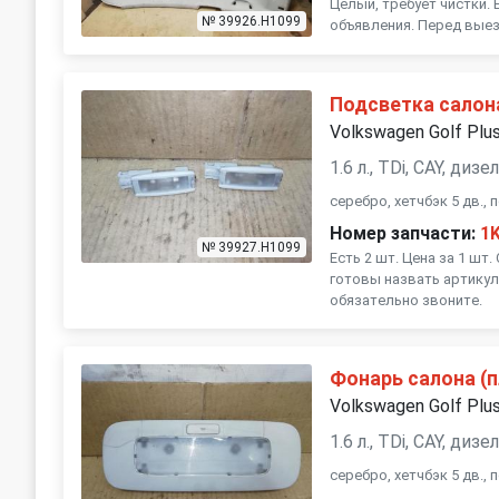
Целый, требует чистки.
№ 39926.H1099
объявления. Перед выез
Подсветка салон
Volkswagen Golf Plu
1.6 л., TDi, CAY, ди
серебро, хетчбэк 5 дв.,
Номер запчасти:
1
№ 39927.H1099
Есть 2 шт. Цена за 1 шт
готовы назвать артикул
обязательно звоните.
Фонарь салона (
Volkswagen Golf Plu
1.6 л., TDi, CAY, ди
серебро, хетчбэк 5 дв.,