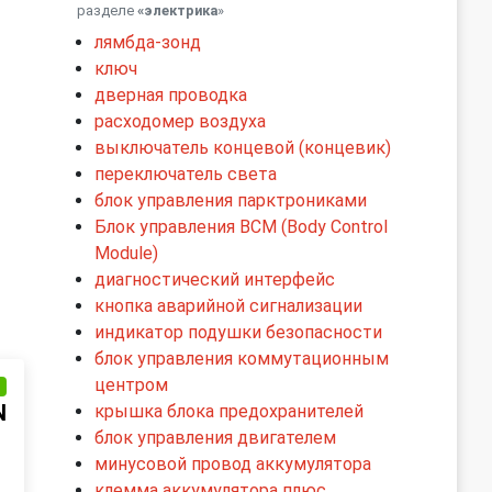
разделе
«электрика
»
лямбда-зонд
ключ
дверная проводка
расходомер воздуха
выключатель концевой (концевик)
переключатель света
блок управления парктрониками
Блок управления BCM (Body Control
Module)
диагностический интерфейс
кнопка аварийной сигнализации
индикатор подушки безопасности
блок управления коммутационным
центром
и
N
крышка блока предохранителей
блок управления двигателем
минусовой провод аккумулятора
клемма аккумулятора плюс