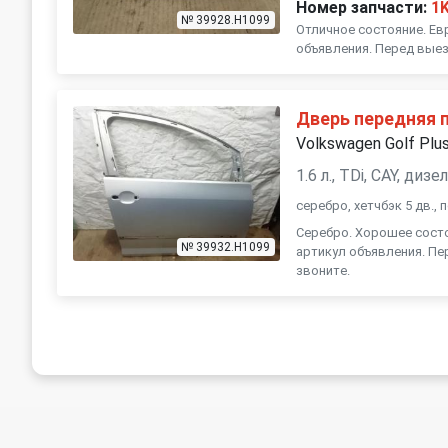
Номер запчасти:
1
№ 39928.H1099
Отличное состояние. Ев
объявления. Перед выез
Дверь передняя 
Volkswagen Golf Plu
1.6 л., TDi, CAY, ди
серебро, хетчбэк 5 дв.,
Серебро. Хорошее состо
№ 39932.H1099
артикул объявления. Пе
звоните.