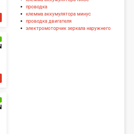
проводка
клемма аккумулятора минус
проводка двигателя
электромоторчик зеркала наружнего
и
N
и
N