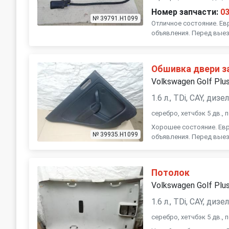
Номер запчасти:
0
№ 39791.H1099
Отличное состояние. Ев
объявления. Перед выез
Обшивка двери за
Volkswagen Golf Plu
1.6 л., TDi, CAY, ди
серебро, хетчбэк 5 дв.,
Хорошее состояние. Евр
№ 39935.H1099
объявления. Перед выез
Потолок
Volkswagen Golf Plu
1.6 л., TDi, CAY, ди
серебро, хетчбэк 5 дв.,