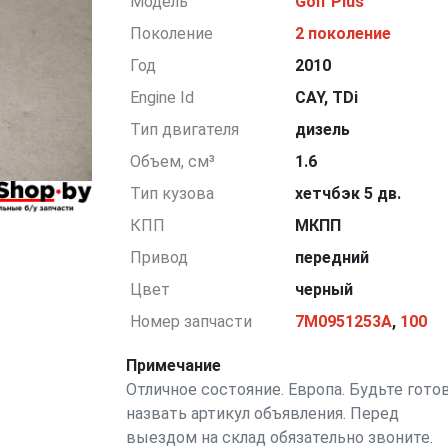
Модель
Golf Plus
Поколение
2 поколение
Год
2010
Engine Id
CAY, TDi
Тип двигателя
дизель
Объем, см³
1.6
Тип кузова
хетчбэк 5 дв.
КПП
МКПП
Привод
передний
Цвет
черный
Номер запчасти
7M0951253A
,
100
Примечание
Отличное состояние. Европа. Будьте гото
назвать артикул объявления. Перед
выездом на склад обязательно звоните.