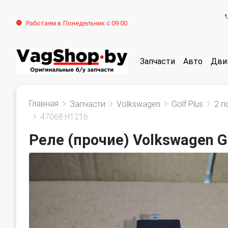
Работаем в Понедельник с 09:00
Запчасти
Авто
Дви
Главная
Запчасти
Volkswagen
Golf Plus
2 п
47068.H1216
Реле (прочие) Volkswagen Go