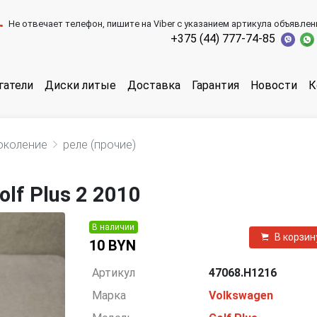
Не отвечает телефон, пишите на Viber с указанием артикула объявлен
+375 (44) 777-74-85
гатели
Диски литые
Доставка
Гарантия
Новости
К
околение
реле (прочие)
lf Plus 2 2010
В наличии
В корзин
10 BYN
Артикул
47068.H1216
Марка
Volkswagen