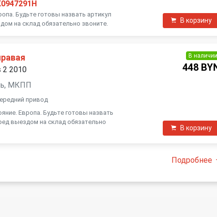
K0947291H
ропа. Будьте готовы назвать артикул
В корзину
дом на склад обязательно звоните.
В наличи
правая
448 BY
s 2 2010
зель, МКПП
 передний привод
яние. Европа. Будьте готовы назвать
ред выездом на склад обязательно
В корзину
Подробнее