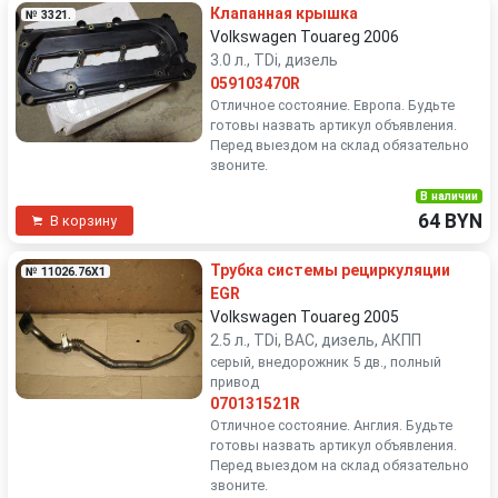
Клапанная крышка
№ 3321.
Volkswagen Touareg 2006
3.0 л., TDi, дизель
059103470R
Отличное состояние. Европа. Будьте
готовы назвать артикул объявления.
Перед выездом на склад обязательно
звоните.
В наличии
64 BYN
В корзину
Трубка системы рециркуляции
№ 11026.76X1
EGR
Volkswagen Touareg 2005
2.5 л., TDi, BAC, дизель, АКПП
серый, внедорожник 5 дв., полный
привод
070131521R
Отличное состояние. Англия. Будьте
готовы назвать артикул объявления.
Перед выездом на склад обязательно
звоните.