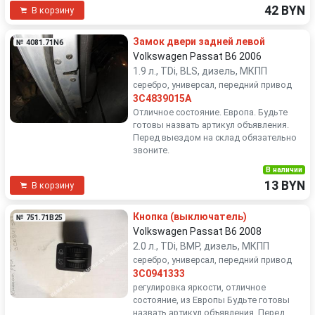
42 BYN
В корзину
Замок двери задней левой
№ 4081.71N6
Volkswagen Passat B6 2006
1.9 л., TDi, BLS, дизель, МКПП
серебро, универсал, передний привод
3C4839015A
Отличное состояние. Европа. Будьте
готовы назвать артикул объявления.
Перед выездом на склад обязательно
звоните.
В наличии
13 BYN
В корзину
Кнопка (выключатель)
№ 751.71B25
Volkswagen Passat B6 2008
2.0 л., TDi, BMP, дизель, МКПП
серебро, универсал, передний привод
3C0941333
регулировка яркости, отличное
состояние, из Европы Будьте готовы
назвать артикул объявления. Перед