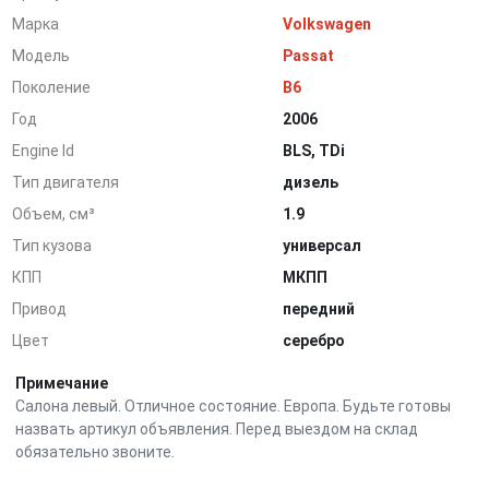
Марка
Volkswagen
Модель
Passat
Поколение
B6
Год
2006
Engine Id
BLS, TDi
Тип двигателя
дизель
Объем, см³
1.9
Тип кузова
универсал
КПП
МКПП
Привод
передний
Цвет
серебро
Примечание
Салона левый. Отличное состояние. Европа. Будьте готовы
назвать артикул объявления. Перед выездом на склад
обязательно звоните.