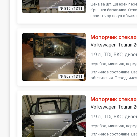
Цена за шт. Дверей пер
№ 816.71D11
Крышки багажника. Отли
назвать артикул объявл
Моторчик стекло
Volkswagen Touran 
1.9 л., TDi, BKC, ди
серебро, минивэн, пере
Отличное состояние. Ев
№ 809.71D11
объявления. Перед выез
Моторчик стекло
Volkswagen Touran 
1.9 л., TDi, BKC, ди
серебро, минивэн, пере
Отличное состояние. Ев