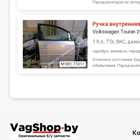
Перед выездом на склад
Ручка внутренняя
Volkswagen Touran 
1.9 л., TDi, BKC, ди
серебро, минивэн, пере
Отличное состояние. Ев
№ 801.71D11
объявления. Перед выез
К