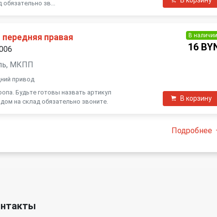
 обязательно зв...
В наличи
 передняя правая
16 BY
2006
зель, МКПП
дний привод
ропа. Будьте готовы назвать артикул
В корзину
дом на склад обязательно звоните.
Подробнее
онтакты