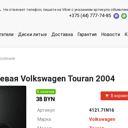
Не отвечает телефон, пишите на Viber с указанием артикула объявлен
+375 (44) 777-74-85
гатели
Диски литые
Доставка
Гарантия
Новости
К
коление
евая Volkswagen Touran 2004
В наличии
В корзин
38 BYN
Артикул
4121.71N16
Марка
Volkswagen