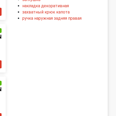
накладка декоративная
захватный крюк капота
ручка наружная задняя правая
и
N
и
N