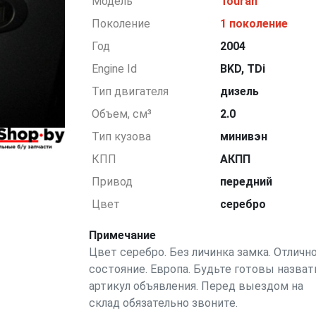
Модель
Touran
Поколение
1 поколение
Год
2004
Engine Id
BKD, TDi
Тип двигателя
дизель
Объем, см³
2.0
Тип кузова
минивэн
КПП
АКПП
Привод
передний
Цвет
серебро
Примечание
Цвет серебро. Без личинка замка. Отличн
состояние. Европа. Будьте готовы назват
артикул объявления. Перед выездом на
склад обязательно звоните.