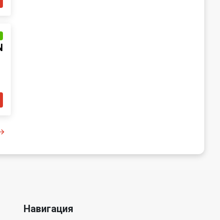
и
N
Навигация