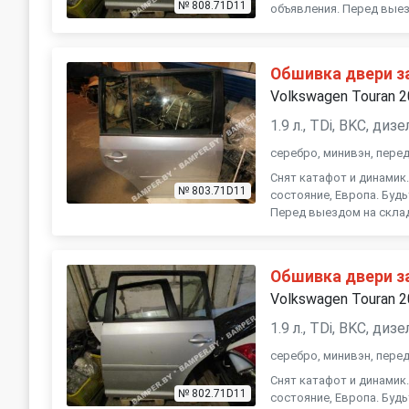
№ 808.71D11
объявления. Перед выез
Обшивка двери за
Volkswagen Touran 
1.9 л., TDi, BKC, ди
серебро, минивэн, пере
Снят катафот и динамик
№ 803.71D11
состояние, Европа. Буд
Перед выездом на склад
Обшивка двери за
Volkswagen Touran 
1.9 л., TDi, BKC, ди
серебро, минивэн, пере
Снят катафот и динамик
№ 802.71D11
состояние, Европа. Буд