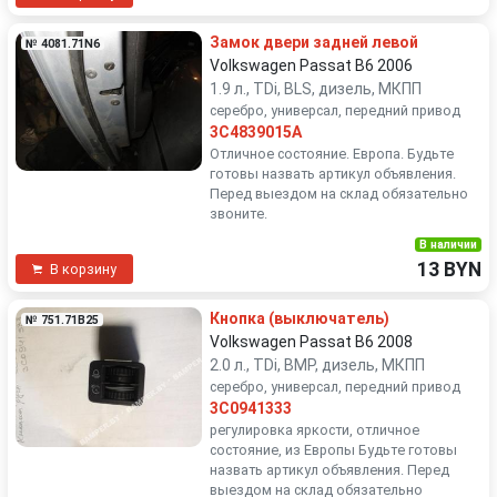
Замок двери задней левой
№ 4081.71N6
Volkswagen Passat B6 2006
1.9 л., TDi, BLS, дизель, МКПП
серебро, универсал, передний привод
3C4839015A
Отличное состояние. Европа. Будьте
готовы назвать артикул объявления.
Перед выездом на склад обязательно
звоните.
В наличии
13 BYN
В корзину
Кнопка (выключатель)
№ 751.71B25
Volkswagen Passat B6 2008
2.0 л., TDi, BMP, дизель, МКПП
серебро, универсал, передний привод
3C0941333
регулировка яркости, отличное
состояние, из Европы Будьте готовы
назвать артикул объявления. Перед
выездом на склад обязательно