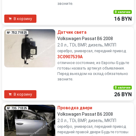
звоните.
В наличии
16 BYN
В корзину
Датчик света
№ 752.71B25
Volkswagen Passat B6 2008
2.0 л., TDi, BMP, дизель, МКПП
серебро, универсал, передний привод
3C0907539A
отличное состояние, из Европы Будьте
готовы назвать артикул объявления.
Перед выездом на склад обязательно
звоните.
В наличии
26 BYN
В корзину
Проводка двери
№ 735.71B25
Volkswagen Passat B6 2008
2.0 л., TDi, BMP, дизель, МКПП
серебро, универсал, передний привод
передней правой двери Будьте готовы