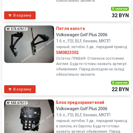
обязательно звоните.
В наличии
32 BYN
В корзину
Петля капота
№ 573.67S17
Volkswagen Golf Plus 2006
1.6 л., FSI, BLF, бензин, МКПП
черный, хетчбэк 5 дв., передний привод
5M0823302
Остаток ПРАВАЯ. Отличное состояние.
Англия. Будьте готовы назвать артикул
объявления. Перед выездом на склад
обязательно звоните.
В наличии
22 BYN
В корзину
Блок предохранителей
№ 563.67S17
Volkswagen Golf Plus 2006
1.6 л., FSI, BLF, бензин, МКПП
черный, хетчбэк 5 дв., передний привод
в салоне, из Европы Будьте готовы
назвать артикул объявления. Перед