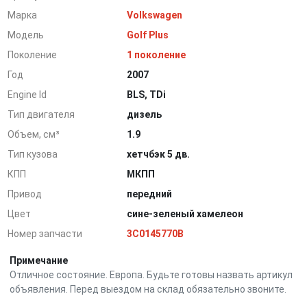
Марка
Volkswagen
Модель
Golf Plus
Поколение
1 поколение
Год
2007
Engine Id
BLS, TDi
Тип двигателя
дизель
Объем, см³
1.9
Тип кузова
хетчбэк 5 дв.
КПП
МКПП
Привод
передний
Цвет
сине-зеленый хамелеон
Номер запчасти
3C0145770B
Примечание
Отличное состояние. Европа. Будьте готовы назвать артикул
объявления. Перед выездом на склад обязательно звоните.