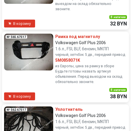
выездом на склад обязательно
звоните.
В наличии
32 BYN
В корзину
Рамка под магнитолу
№ 565.67S17
Volkswagen Golf Plus 2006
1.6 л., FSI, BLF, бензин, МКПП
черный, хетчбэк 5 дв., передний привод
5M0858071K
из Европы, цена за рамку в сборе
Будьте готовы назвать артикул
объявления. Перед выездом на склад
обязательно звоните.
В наличии
38 BYN
В корзину
Уплотнитель
№ 562.67S17
Volkswagen Golf Plus 2006
1.6 л., FSI, BLF, бензин, МКПП
черный, хетчбэк 5 дв., передний привод