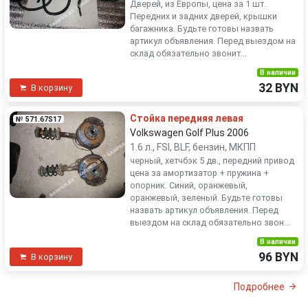
Дверей, из Европы, цена за 1 шт.
Передних и задних дверей, крышки
багажника. Будьте готовы назвать
артикул объявления. Перед выездом на
склад обязательно звонит...
В наличии
32 BYN
В корзину
Стойка передняя левая
№ 571.67S17
Volkswagen Golf Plus 2006
1.6 л., FSI, BLF, бензин, МКПП
черный, хетчбэк 5 дв., передний привод
цена за амортизатор + пружина +
опорник. Синий, оранжевый,
оранжевый, зеленый. Будьте готовы
назвать артикул объявления. Перед
выездом на склад обязательно звон...
В наличии
96 BYN
В корзину
Подробнее