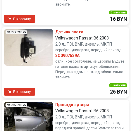
звоните.
В наличии
16 BYN
В корзину
Датчик света
№ 752.71B25
Volkswagen Passat B6 2008
2.0 л., TDi, BMP, дизель, МКПП
серебро, универсал, передний привод
3C0907539A
отличное состояние, из Европы Будьте
готовы назвать артикул объявления.
Перед выездом на склад обязательно
звоните.
В наличии
26 BYN
В корзину
Проводка двери
№ 735.71B25
Volkswagen Passat B6 2008
2.0 л., TDi, BMP, дизель, МКПП
серебро, универсал, передний привод
передней правой двери Будьте готовы