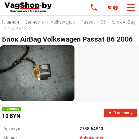
0
Главная
Запчасти
Volkswagen
Passat
B6
блок AirBag
2758.64S13
Блок AirBag Volkswagen Passat B6 2006
В наличии
В корзину
10 BYN
Артикул
2758.64S13
Марка
Volkswagen