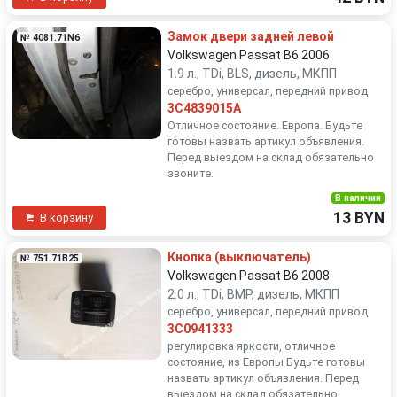
Замок двери задней левой
№ 4081.71N6
Volkswagen Passat B6 2006
1.9 л., TDi, BLS, дизель, МКПП
серебро, универсал, передний привод
3C4839015A
Отличное состояние. Европа. Будьте
готовы назвать артикул объявления.
Перед выездом на склад обязательно
звоните.
В наличии
13 BYN
В корзину
Кнопка (выключатель)
№ 751.71B25
Volkswagen Passat B6 2008
2.0 л., TDi, BMP, дизель, МКПП
серебро, универсал, передний привод
3C0941333
регулировка яркости, отличное
состояние, из Европы Будьте готовы
назвать артикул объявления. Перед
выездом на склад обязательно