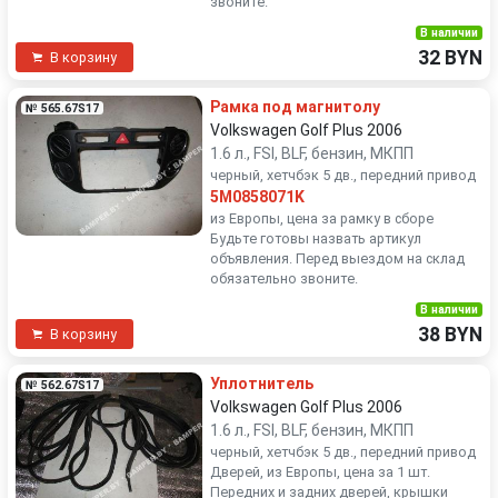
звоните.
В наличии
32 BYN
В корзину
Рамка под магнитолу
№ 565.67S17
Volkswagen Golf Plus 2006
1.6 л., FSI, BLF, бензин, МКПП
черный, хетчбэк 5 дв., передний привод
5M0858071K
из Европы, цена за рамку в сборе
Будьте готовы назвать артикул
объявления. Перед выездом на склад
обязательно звоните.
В наличии
38 BYN
В корзину
Уплотнитель
№ 562.67S17
Volkswagen Golf Plus 2006
1.6 л., FSI, BLF, бензин, МКПП
черный, хетчбэк 5 дв., передний привод
Дверей, из Европы, цена за 1 шт.
Передних и задних дверей, крышки