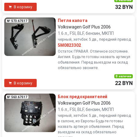
В наличии
32 BYN
В корзину
Петля капота
№ 573.67S17
Volkswagen Golf Plus 2006
1.6 л., FSI, BLF, бензин, МКПП
черный, хетчбэк 5 дв., передний привод
5M0823302
Остаток ПРАВАЯ. Отличное состояние.
Англия. Будьте готовы назвать артикул
объявления. Перед выездом на склад
обязательно звоните.
В наличии
22 BYN
В корзину
Блок предохранителей
№ 563.67S17
Volkswagen Golf Plus 2006
1.6 л., FSI, BLF, бензин, МКПП
черный, хетчбэк 5 дв., передний привод
в салоне, из Европы Будьте готовы
назвать артикул объявления. Перед
выездом на склад обязательно